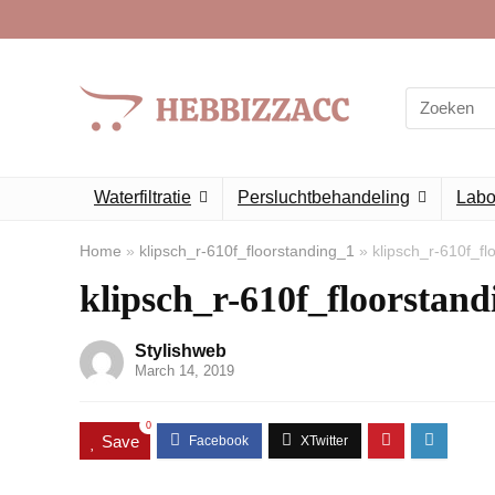
Search
for:
Waterfiltratie
Persluchtbehandeling
Labor
Home
»
klipsch_r-610f_floorstanding_1
»
klipsch_r-610f_fl
klipsch_r-610f_floorstand
Stylishweb
March 14, 2019
0
Save