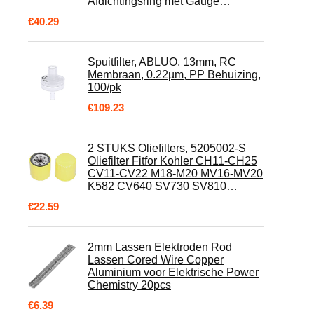
Afdichtingsring met Gauge…
€
40.29
Spuitfilter, ABLUO, 13mm, RC
Membraan, 0.22µm, PP Behuizing,
100/pk
€
109.23
2 STUKS Oliefilters, 5205002-S
Oliefilter Fitfor Kohler CH11-CH25
CV11-CV22 M18-M20 MV16-MV20
K582 CV640 SV730 SV810…
€
22.59
2mm Lassen Elektroden Rod
Lassen Cored Wire Copper
Aluminium voor Elektrische Power
Chemistry 20pcs
€
6.39