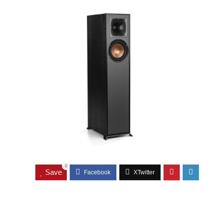
0
Save