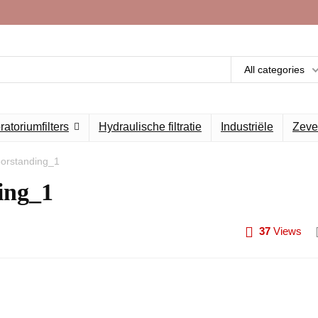
All categories
atoriumfilters
Hydraulische filtratie
Industriële
Zeve
oorstanding_1
ing_1
37
Views