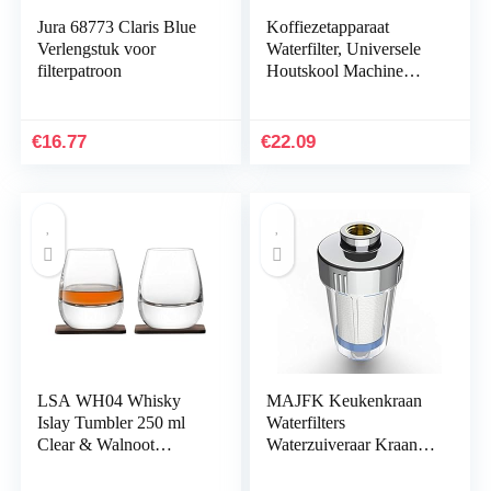
Jura 68773 Claris Blue
Koffiezetapparaat
Verlengstuk voor
Waterfilter, Universele
filterpatroon
Houtskool Machine
Vervanging 12 stks
Actieve Filters Kern
Compatibel met…
€
16.77
€
22.09
LSA WH04 Whisky
MAJFK Keukenkraan
Islay Tumbler 250 ml
Waterfilters
Clear & Walnoot
Waterzuiveraar Kraan
Coaster x 2 **
Tap Wasmachine
Voorfilter PP Katoen