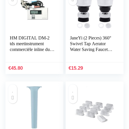
HM DIGITAL DM-2
JaneYi (2 Pieces) 360°
tds meetinstrument
Swivel Tap Aerator
commerciële inline dual
Water Saving Faucet
TDS monitor meter
Adjustable Kitchen
testen hydroponics
Bathroom Faucet
tuinieren aquaria rifen…
Bubbler Filter with…
€
45.80
€
15.29