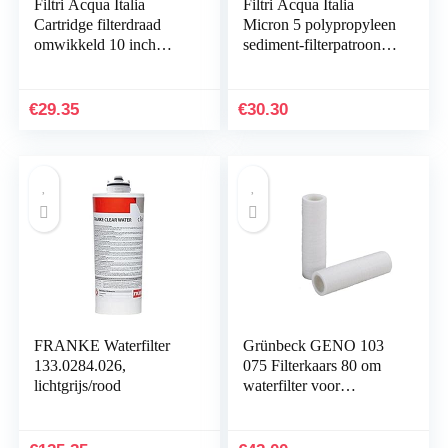
Filtri Acqua Italia
Filtri Acqua Italia
Cartridge filterdraad
Micron 5 polypropyleen
omwikkeld 10 inch
sediment-filterpatroon,
micron 1 polypropyleen
10 inch, set van 6 stuks
seizoen set 6 stuks
€
29.35
€
30.30
FRANKE Waterfilter
Grünbeck GENO 103
133.0284.026,
075 Filterkaars 80 om
lichtgrijs/rood
waterfilter voor
onthardingsinstallatie
3/4″-11/4″ set van 2,
zonder beschermbel,