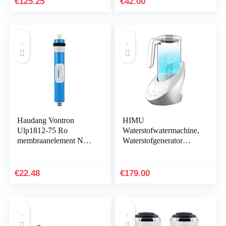
€
125.25
€
42.00
103 075
Haudang Vontron
HIMU
Ulp1812-75 Ro
Waterstofwatermachine,
membraanelement NSF
Waterstofgenerator
omgekeerde osmose
Waterkoker, Waterkoker
systeem 75 GPD filter
voor Alkalisch Water
cartridge
Ion Generator
€
22.48
€
179.00
Schoonheid…