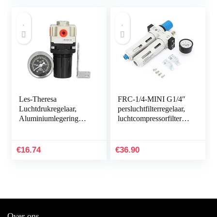
Les-Theresa
FRC-1/4-MINI G1/4″
Luchtdrukregelaar,
persluchtfilterregelaar,
Aluminiumlegering
luchtcompressorfilteroli
Hittebestendige
e-waterafscheider met
Stabiele Verzegelende
regelaarweergave
Compressorcomponent
G1/4″ aluminium
€
16.74
€
36.90
en voor…
legering luchtfilter
regulator combinatie
Lubricator 1,6MPA
Over ons