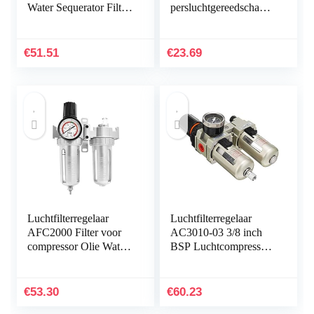
Water Sequerator Filter
persluchtgereedschap,
G3/ 8′ Air Regulator
compressor, 3/8 inch
Controller
Pneumatische
€
51.51
€
23.69
Regulator…
Luchtfilterregelaar
Luchtfilterregelaar
AFC2000 Filter voor
AC3010-03 3/8 inch
compressor Olie Water
BSP Luchtcompressor
Separator Regulator
Filter Waterscheider
Trap Filter Airbrush
met legering
Luchtdrukregelaar…
Mechanische regelaar
€
53.30
€
60.23
Gauge…