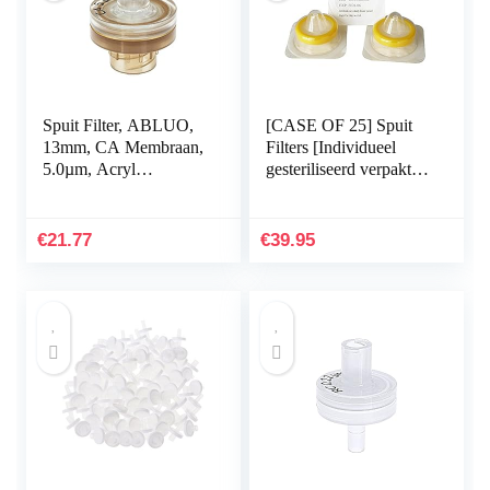
Spuit Filter, ABLUO,
[CASE OF 25] Spuit
13mm, CA Membraan,
Filters [Individueel
5.0µm, Acryl
gesteriliseerd verpakt]
Behuizing, Bruine
Met PVDF Membraan
Kleur, 10/pk
Diameter 33mm
poriegrootte 0.22μm
€
21.77
€
39.95
door…