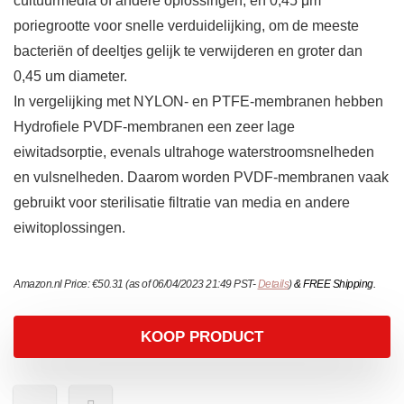
cultuurmedia of andere oplossingen, en 0,45 μm
poriegrootte voor snelle verduidelijking, om de meeste
bacteriën of deeltjes gelijk te verwijderen en groter dan
0,45 um diameter.
In vergelijking met NYLON- en PTFE-membranen hebben
Hydrofiele PVDF-membranen een zeer lage
eiwitadsorptie, evenals ultrahoge waterstroomsnelheden
en vulsnelheden. Daarom worden PVDF-membranen vaak
gebruikt voor sterilisatie filtratie van media en andere
eiwitoplossingen.
Amazon.nl Price:
€
50.31
(as of 06/04/2023 21:49 PST-
Details
)
&
FREE Shipping
.
KOOP PRODUCT