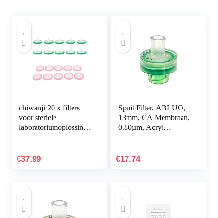
chiwanji 20 x filters
Spuit Filter, ABLUO,
voor steriele
13mm, CA Membraan,
laboratoriumoplossinge
0.80µm, Acryl
n, membraanfilter
Behuizing, Groene
Kleur, 10/pk
€
37.99
€
17.74