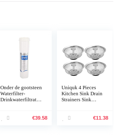
Onder de gootsteen
Uniquk 4 Pieces
Waterfilter-
Kitchen Sink Drain
Drinkwaterfiltraties
Strainers Sink
ysteem –
Stopper Strainers
Verminder Fluoride
Basket Catcher
Waterzuiveraar
Filter Anti-
€
39.58
€
11.38
Filter
Clogging Mesh
Drinkwaterfiltratie
Drain…