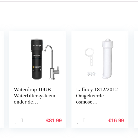
Waterdrop 10UB
Lafiucy 1812/2012
Waterfiltersysteem
Omgekeerde
onder de
osmose
Gootsteen, 8K
membraanbehuizin
Drinkwaterfiltraties
g 1/4 “Quick-
ysteem met Hoge
Connect Fittings,
€
81.99
€
16.99
Capaciteit, met
moersleutel hele
Speciale…
set, compatibel met