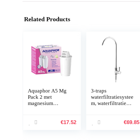
Related Products
Aquaphor A5 Mg
3-traps
Pack 2 met
waterfiltratiesystee
magnesium
m, waterfiltratie
waterfilterpatroon,
kan onder de
wit, 350 l
gootsteen worden
geïnstalleerd,
€
17.52
€
69.85
Waterfiltratiesystee
m onder…