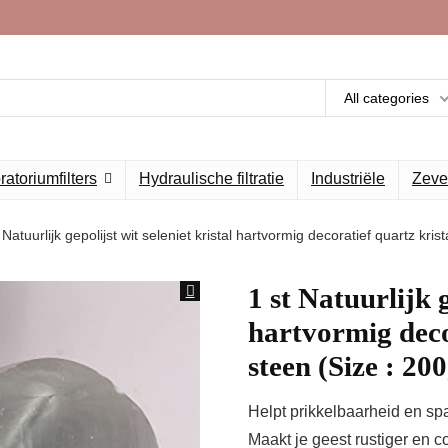
All categories
atoriumfilters
Hydraulische filtratie
Industriële
Zeve
 Natuurlijk gepolijst wit seleniet kristal hartvormig decoratief quartz kris
1 st Natuurlijk g
hartvormig deco
steen (Size : 20
Helpt prikkelbaarheid en spa
Maakt je geest rustiger en c