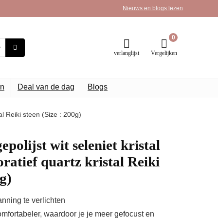
Nieuws en blogs lezen
0
verlanglijst
Vergelijken
n
Deal van de dag
Blogs
tal Reiki steen (Size : 200g)
epolijst wit seleniet kristal
ratief quartz kristal Reiki
0g)
nning te verlichten
omfortabeler, waardoor je je meer gefocust en