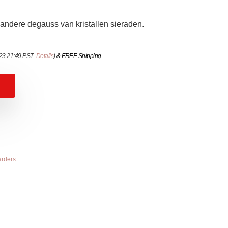
 andere degauss van kristallen sieraden.
023 21:49 PST-
Details
)
&
FREE Shipping
.
arders