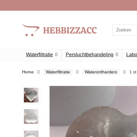
Search
for:
Waterfiltratie
Persluchtbehandeling
Labor
Home
Waterfiltratie
Waterontharders
1 st