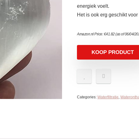
energiek voelt.
Het is ook erg geschikt voor
Amazon.nl Price:
€
41.82
(as of 06/04/2
KOOP PRODUCT
Categories:
Waterfiltratie
,
Wateronth