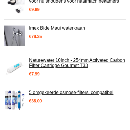
voor huishoudens voor naaimachinekamers
€
9.89
Imex Bide Maui waterkraan
€
78.35
Naturewater 10Inch - 254mm Activated Carbon
Filter Cartridge Gourmet T33
€
7.99
5 omgekeerde osmose-filters. compatibel
€
38.00