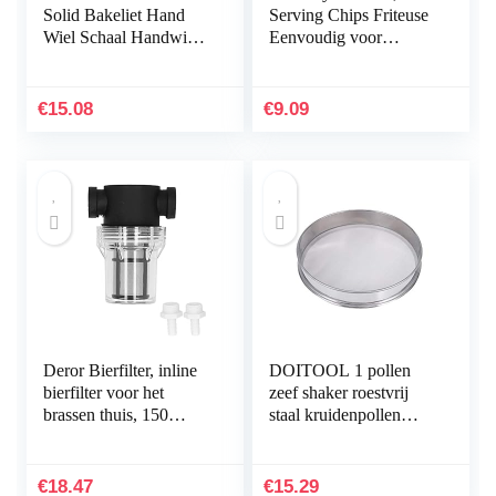
Solid Bakeliet Hand
Serving Chips Friteuse
Wiel Schaal Handwiel
Eenvoudig voor
Machinery Accessaries
restaurants voor cafés
party home
€
15.08
€
9.09
Deror Bierfilter, inline
DOITOOL 1 pollen
bierfilter voor het
zeef shaker roestvrij
brassen thuis, 150
staal kruidenpollen
micron, 100 steken
hash extractor fijne zeef
voor het filteren van
mesh zeef (20 cm
water en bier.
diameter)
€
18.47
€
15.29