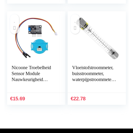
Nicoone Troebelheid
Vloeistofstroommeter,
Sensor Module
buisstroommeter,
Nauwkeurigheid
waterpijpstroommeter,
Vloeibare Afvalwater
vloeistofstroommeter,
Kwaliteit Detectie Set
meettester, industriële
Tsâ€‘ 300B
hardwaretools
€
15.69
€
22.78