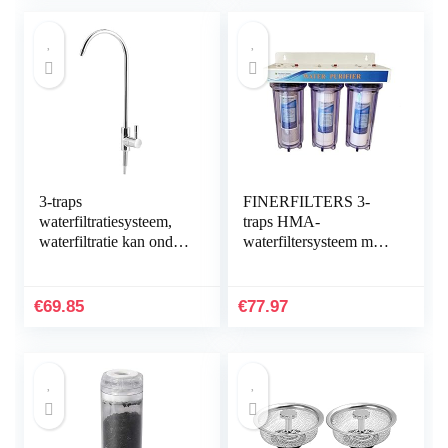
3-traps
FINERFILTERS 3-
waterfiltratiesysteem,
traps HMA-
waterfiltratie kan onder
waterfiltersysteem met
de gootsteen worden
Hozelock-compatibele
geïnstalleerd,
aansluitingen, 25,4 cm
Waterfiltratiesysteem
(10 inch)
€
69.85
€
77.97
onder…