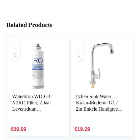
Related Products
Waterdrop WD-G3-
Itchen Sink Water
N2RO Filter, 2 Jaar
Kraan-Moderne G1 /
Levensduur,
2in Enkele Handgreep
Vervanging voor WD-
Gootsteen Water Kraan
G3-W Omgekeerde
Enkele
Osmose Systeem
Koudwaterkraan Thuis
€
89.99
€
19.29
Accessoire