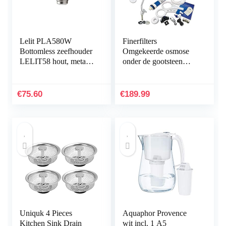
Lelit PLA580W
Finerfilters
Bottomless zeefhouder
Omgekeerde osmose
LELIT58 hout, metaal,
onder de gootsteen
handvat walnoot,
drinkwaterfiltersysteem
(58,55 mm)
(50 GPD) voor het
huishouden, verwijdert
€
75.60
€
189.99
tot…
Uniquk 4 Pieces
Aquaphor Provence
Kitchen Sink Drain
wit incl. 1 A5