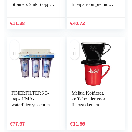
Strainers Sink Stopper
filterpatroon premium
Strainers Basket
waterfilter in glaslook
Catcher Filter Anti-
voor het verminderen
Clogging Mesh
van kalk, chloor en…
€
11.38
€
40.72
Drain…
FINERFILTERS 3-
Melitta Koffieset,
traps HMA-
koffiehouder voor
waterfiltersysteem met
filterzakken en
Hozelock-compatibele
porseleinen kop,
aansluitingen, 25,4 cm
koffiefilter 1×2
(10 inch)
standaard, kunststof en
€
77.97
€
11.66
porselein…