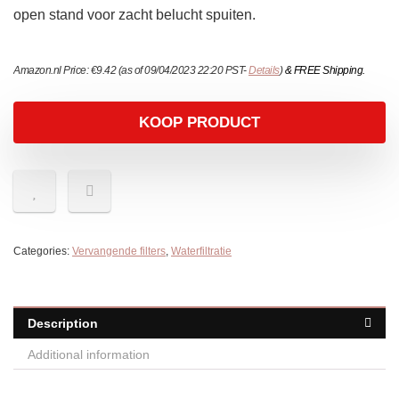
open stand voor zacht belucht spuiten.
Amazon.nl Price:
€
9.42
(as of 09/04/2023 22:20 PST-
Details
)
&
FREE Shipping
.
KOOP PRODUCT
Categories:
Vervangende filters
,
Waterfiltratie
Description
Additional information