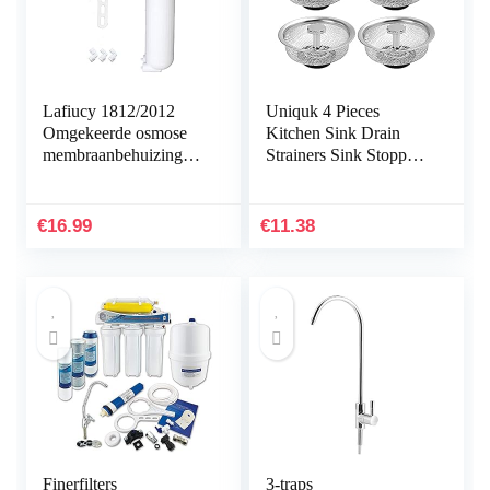
Lafiucy 1812/2012
Uniquk 4 Pieces
Omgekeerde osmose
Kitchen Sink Drain
membraanbehuizing
Strainers Sink Stopper
1/4 “Quick-Connect
Strainers Basket
Fittings, moersleutel
Catcher Filter Anti-
hele set, compatibel
Clogging Mesh
€
16.99
€
11.38
met Ro Menbrane
Drain…
50/75/100/125GPD
Finerfilters
3-traps