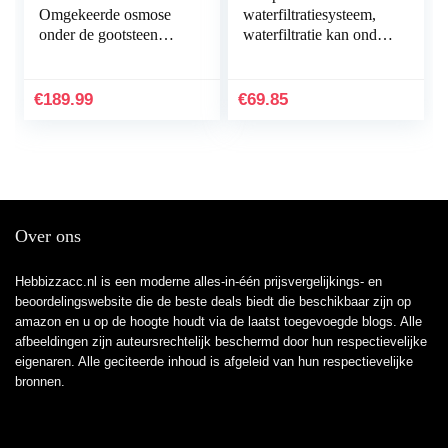
Omgekeerde osmose
waterfiltratiesysteem,
onder de gootsteen
waterfiltratie kan onder
drinkwaterfiltersysteem
de gootsteen worden
(50 GPD) voor het
geïnstalleerd,
huishouden, verwijdert
Waterfiltratiesysteem
€
189.99
€
69.85
tot…
onder…
Over ons
Hebbizzacc.nl is een moderne alles-in-één prijsvergelijkings- en
beoordelingswebsite die de beste deals biedt die beschikbaar zijn op
amazon en u op de hoogte houdt via de laatst toegevoegde blogs. Alle
afbeeldingen zijn auteursrechtelijk beschermd door hun respectievelijke
eigenaren. Alle geciteerde inhoud is afgeleid van hun respectievelijke
bronnen.