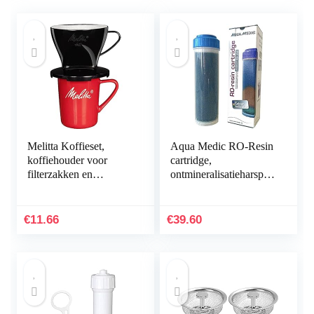
Melitta Koffieset,
Aqua Medic RO-Resin
koffiehouder voor
cartridge,
filterzakken en
ontmineralisatieharspatr
porseleinen kop,
oon voor omgekeerde
koffiefilter 1×2
osmose-installatie
standaard, kunststof en
Platinum LINE Plus –
€
11.66
€
39.60
porselein…
met…