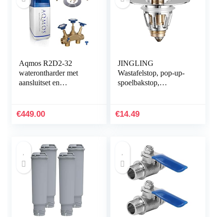
Aqmos R2D2-32
JINGLING
waterontharder met
Wastafelstop, pop-up-
aansluitset en
spoelbakstop,
montageblok, voor
universeel, anti-
huishoudens tot 5
verstopping, messing
personen,
spoelbakstop met filter
€
449.00
€
14.49
waterontharder voor
voor 28 mm…
zacht…