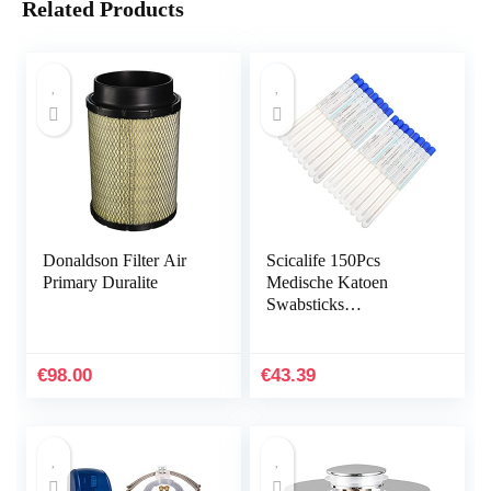
Related Products
Donaldson Filter Air
Scicalife 150Pcs
Primary Duralite
Medische Katoen
Swabsticks
Specimeninzameling
Swabs Getipt
Applicator Swabs Voor
€
98.00
€
43.39
Sampling