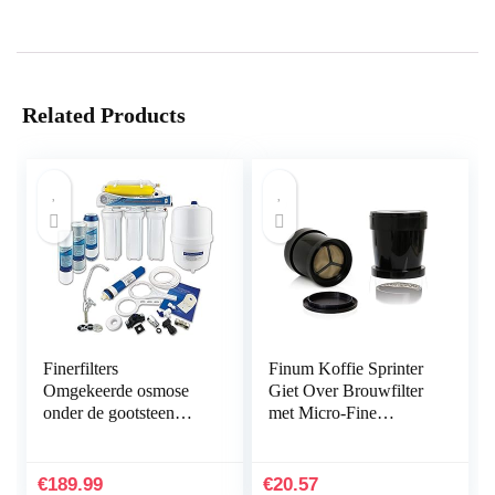
Related Products
Finerfilters
Finum Koffie Sprinter
Omgekeerde osmose
Giet Over Brouwfilter
onder de gootsteen
met Micro-Fine
drinkwaterfiltersysteem
Roestvrij Staal Mesh,
(50 GPD) voor het
Voor Een Enkele
huishouden, verwijdert
Beker, Zwart
€
189.99
€
20.57