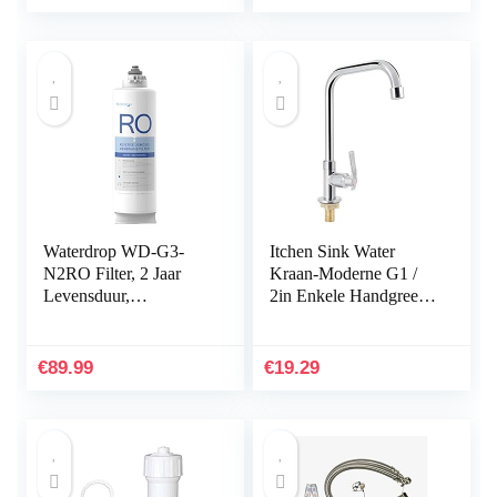
tot…
Waterdrop WD-G3-
Itchen Sink Water
N2RO Filter, 2 Jaar
Kraan-Moderne G1 /
Levensduur,
2in Enkele Handgreep
Vervanging voor WD-
Gootsteen Water Kraan
G3-W Omgekeerde
Enkele
Osmose Systeem
Koudwaterkraan Thuis
€
89.99
€
19.29
Accessoire