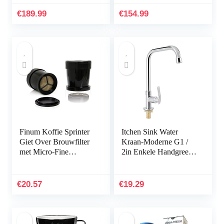
(50 GPD) voor het
gebruik
huishouden, verwijdert
€
189.99
€
154.99
tot…
Finum Koffie Sprinter
Itchen Sink Water
Giet Over Brouwfilter
Kraan-Moderne G1 /
met Micro-Fine
2in Enkele Handgreep
Roestvrij Staal Mesh,
Gootsteen Water Kraan
Voor Een Enkele
Enkele
Beker, Zwart
Koudwaterkraan Thuis
€
20.57
€
19.29
Accessoire