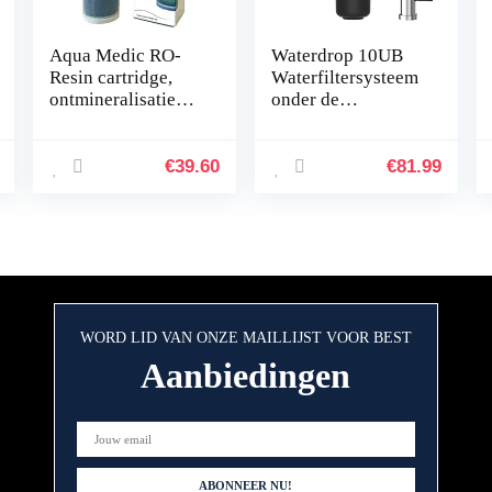
Aqua Medic RO-
Waterdrop 10UB
Resin cartridge,
Waterfiltersysteem
ontmineralisatiehar
onder de
spatroon voor
Gootsteen, 8K
omgekeerde
Drinkwaterfiltraties
osmose-installatie
ysteem met Hoge
€
39.60
€
81.99
Platinum LINE Plus
Capaciteit, met
– met…
Speciale…
WORD LID VAN ONZE MAILLIJST VOOR BEST
Aanbiedingen