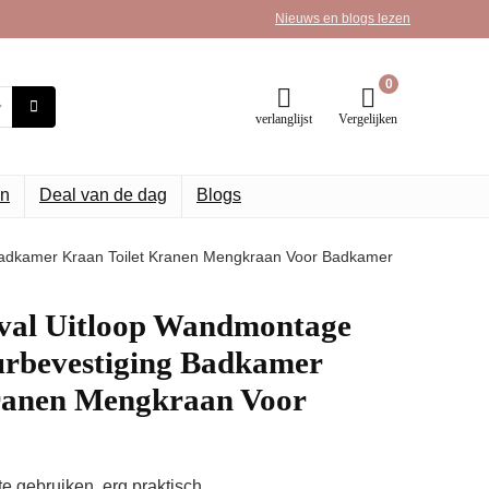
Nieuws en blogs lezen
0
verlanglijst
Vergelijken
n
Deal van de dag
Blogs
Badkamer Kraan Toilet Kranen Mengkraan Voor Badkamer
val Uitloop Wandmontage
rbevestiging Badkamer
ranen Mengkraan Voor
te gebruiken, erg praktisch.