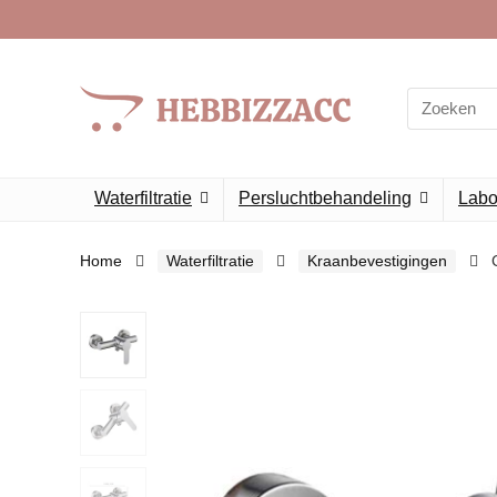
Search
for:
Waterfiltratie
Persluchtbehandeling
Labor
Home
Waterfiltratie
Kraanbevestigingen