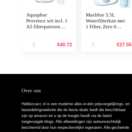
Aquaphor
Maxblue 3.5L
Provence wit incl. 1
Waterfilterkan met
A5 filterpatroon
1 Filter, Zero 0
premium
TDS, 6-Traps
waterfilter in
Filtersysteem,
glaslook voor het
Vermindert Lood,
€
40.72
€
27.55
verminderen van
Fluoride, Chloor en
kalk, chloor en…
Meer…
Over ons
Hebbizzacc.nl is een moderne alles-in-één prijsvergelijkings- en
beoordelingswebsite die de beste deals biedt die beschikbaar
zijn op amazon en u op de hoogte houdt via de laatst
toegevoegde blogs. Alle afbeeldingen zijn auteursrechtelijk
beschermd door hun respectievelijke eigenaren. Alle geciteerde