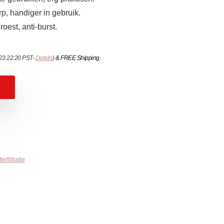
, handiger in gebruik.
roest, anti-burst.
023 22:20 PST-
Details
)
&
FREE Shipping
.
erfiltratie