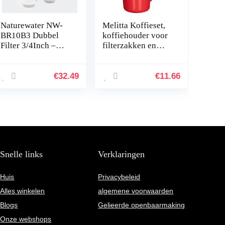
Naturewater NW-
Melitta Koffieset,
BR10B3 Dubbel
koffiehouder voor
Filter 3/4Inch –
filterzakken en
26,16mm
porseleinen kop,
koffiefilter 1×2
standaard,
€
32.49
€
11.66
kunststof en
porselein…
Snelle links
Verklaringen
Huis
Privacybeleid
Alles winkelen
algemene voorwaarden
Blogs
Gelieerde openbaarmaking
Onze webshops