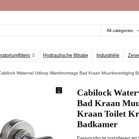
All categories
atoriumfilters
Hydraulische filtratie
Industriële
Zeve
Cabilock Waterval Uitloop Wandmontage Bad Kraan Muurbevestiging 
Cabilock Water
Bad Kraan Muu
Kraan Toilet K
Badkamer
Eenvoudig te installeren en 