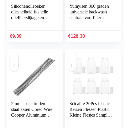
Siliconenoliebeker,
Yurayisen 360 graden
oliesnelheid is snelle
universele backwash
oliefilterslijtage en
centrale voorfilter
impact voor
waterzuiveraar set
huishoudens voor
huishoudelijke
naaimachinekamers
apparaten
€
9.39
€
128.38
2mm laselektroden
Scicalife 20Pcs Plastic
staaflassen Cored Wire
Reizen Flessen Plastic
Copper Aluminium
Kleine Flesjes Sample
voor Elektrische Power
Buizen Lege Toilettas
Chemistry 20PCS
Flessen Vloeistof