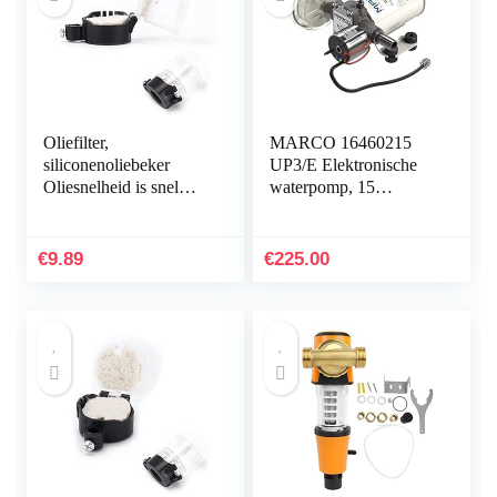
Oliefilter,
MARCO 16460215
siliconenoliebeker
UP3/E Elektronische
Oliesnelheid is snel
waterpomp, 15
Metalen mondstuk voor
liter/minuut, set van 6
naaimachine Kamers
voor onderhoud
€
9.89
€
225.00
Industrieën…