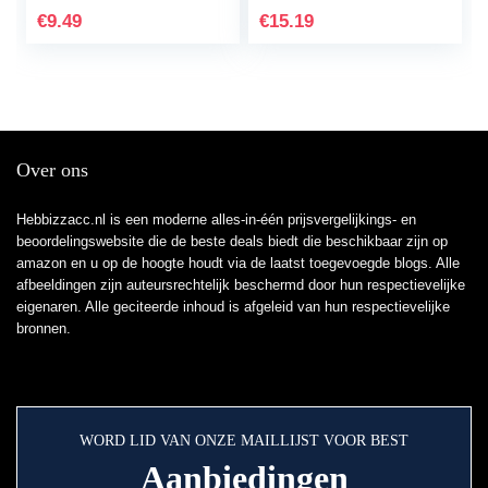
Elektronische…
Containers…
€
9.49
€
15.19
Over ons
Hebbizzacc.nl is een moderne alles-in-één prijsvergelijkings- en
beoordelingswebsite die de beste deals biedt die beschikbaar zijn op
amazon en u op de hoogte houdt via de laatst toegevoegde blogs. Alle
afbeeldingen zijn auteursrechtelijk beschermd door hun respectievelijke
eigenaren. Alle geciteerde inhoud is afgeleid van hun respectievelijke
bronnen.
WORD LID VAN ONZE MAILLIJST VOOR BEST
Aanbiedingen