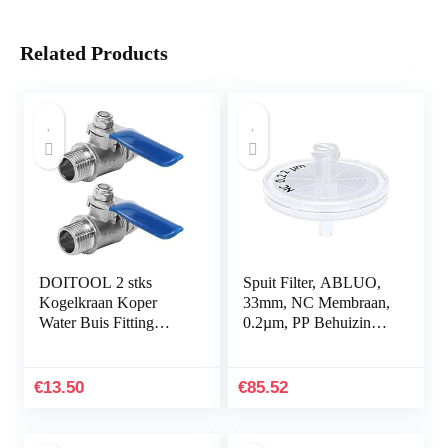
Related Products
DOITOOL 2 stks
Spuit Filter, ABLUO,
Kogelkraan Koper
33mm, NC Membraan,
Water Buis Fitting
0.2µm, PP Behuizing,
Quick Push naar
100/pk
Connector Kogelkraan
voor Watersystemen…
€
13.50
€
85.52