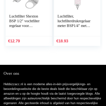
Luchtfilter Shexton
Luchtfilter,
BSP 1/2″ vochtfilter
luchtfilterdrukregelaar
regelaar voor
meter BSP1/4″ met
luchtcompressor met
beugel 0‑10 bar voor
montageaansluiting
voeding
€
12.79
€
18.93
Over ons
Hebbizzacc.nl is een moderne alles-in-één prijsvergelijkings- en
beoordelingswebsite die de beste deals biedt die beschikbaar zijn op
amazon en u op de hoogte houdt via de laatst toegevoegde blogs. Alle
afbeeldingen zijn auteursrechtelijk beschermd door hun respectievelijke
eigenaren. Alle geciteerde inhoud is afgeleid van hun respectievelijke