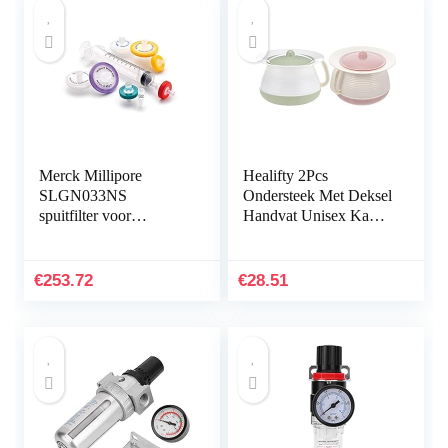
Merck Millipore
Healifty 2Pcs
SLGN033NS
Ondersteek Met Deksel
spuitfilter voor
Handvat Unisex Kamer
proefbereiding, poriën,
Pot Pee Pot Emmer
0,22 μm, 50 stuks
Nachtkastje Potties
Slaapkamer Urinoir
€
253.72
€
28.51
Te…