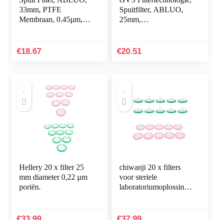
33mm, PTFE
Spuitfilter, ABLUO,
Membraan, 0.45µm,
25mm,
PP Behuizing, 10/pk
Glasvezelmembraan,
3.10µm, PP-behuizing,
10/pk
€
18.67
€
20.51
Hellery 20 x filter 25
chiwanji 20 x filters
mm diameter 0,22 µm
voor steriele
poriën.
laboratoriumoplossinge
n, membraanfilter
€
33.99
€
37.99