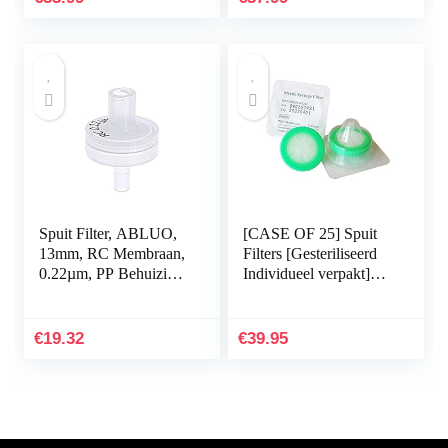
Spuit Filter, ABLUO,
[CASE OF 25] Spuit
13mm, RC Membraan,
Filters [Gesteriliseerd
0.22µm, PP Behuizing,
Individueel verpakt]
10/pk
PES Membraan
Diameter 33mm
poriegrootte 0.22μm
€
19.32
€
39.95
door…