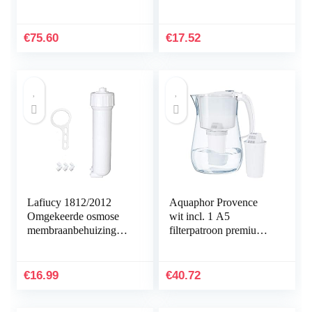
handvat walnoot,
350 l
(58,55 mm)
€
75.60
€
17.52
Lafiucy 1812/2012
Aquaphor Provence
Omgekeerde osmose
wit incl. 1 A5
membraanbehuizing
filterpatroon premium
1/4 “Quick-Connect
waterfilter in glaslook
Fittings, moersleutel
voor het verminderen
hele set, compatibel
van kalk, chloor en…
€
16.99
€
40.72
met Ro Menbrane
50/75/100/125GPD