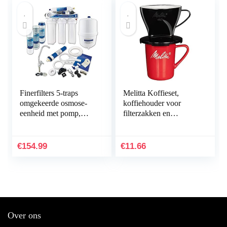
Finerfilters 5-traps
Melitta Koffieset,
omgekeerde osmose-
koffiehouder voor
eenheid met pomp,
filterzakken en
voor huishoudelijk
porseleinen kop,
gebruik
koffiefilter 1×2
standaard, kunststof en
€
154.99
€
11.66
porselein…
Over ons