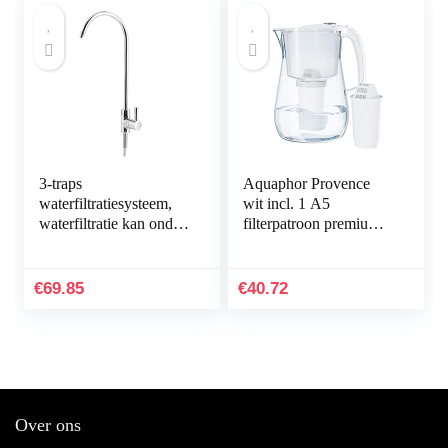
3-traps
Aquaphor Provence
waterfiltratiesysteem,
wit incl. 1 A5
waterfiltratie kan onder
filterpatroon premium
de gootsteen worden
waterfilter in glaslook
geïnstalleerd,
voor het verminderen
Waterfiltratiesysteem
van kalk, chloor en…
€
69.85
€
40.72
onder…
Over ons