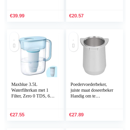
sedimentfilter, actief
Roestvrij Staal Mesh,
koolstofblok, sleutel
Voor Een Enkele
Beker, Zwart
€
39.99
€
20.57
Maxblue 3.5L
Poedervoederbeker,
Waterfilterkan met 1
juiste maat doseerbeker
Filter, Zero 0 TDS, 6-
Handig om te
Traps Filtersysteem,
ontvangen voor
Vermindert Lood,
coffeeshops voor
Fluoride, Chloor en
melktheewinkels
€
27.55
€
27.89
Meer…