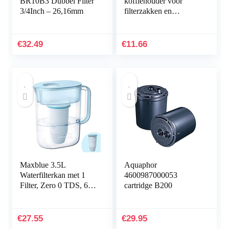
BR10B3 Dubbel Filter
koffiehouder voor
3/4Inch – 26,16mm
filterzakken en
porseleinen kop,
koffiefilter 1×2
standaard, kunststof en
€
32.49
€
11.66
porselein…
Maxblue 3.5L
Aquaphor
Waterfilterkan met 1
4600987000053
Filter, Zero 0 TDS, 6-
cartridge B200
Traps Filtersysteem,
Vermindert Lood,
Fluoride, Chloor en
€
27.55
€
29.95
Meer…