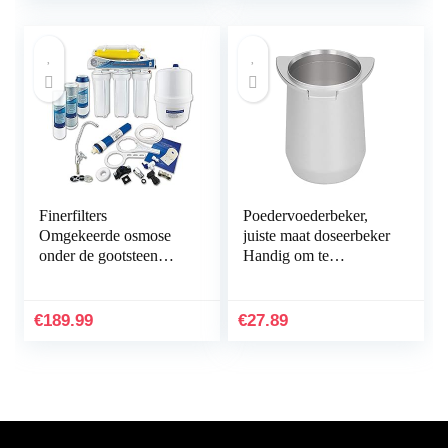
Finerfilters
Poedervoederbeker,
Omgekeerde osmose
juiste maat doseerbeker
onder de gootsteen
Handig om te
drinkwaterfiltersysteem
ontvangen voor
(50 GPD) voor het
coffeeshops voor
huishouden, verwijdert
melktheewinkels
€
189.99
€
27.89
tot…