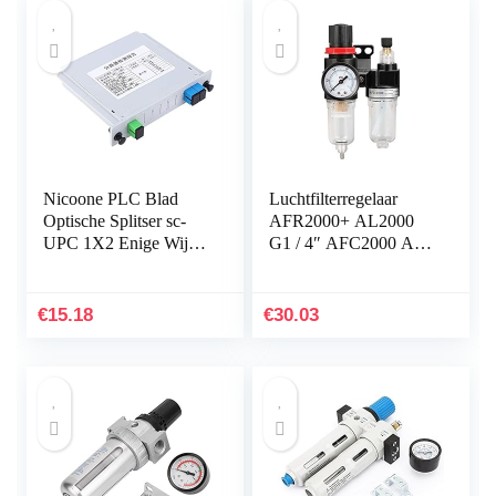
Nicoone PLC Blad
Luchtfilterregelaar
Optische Splitser sc-
AFR2000+ AL2000
UPC 1X2 Enige Wijze
G1 / 4″ AFC2000 Air
Optische Vezel PLC
Compressor Oil Water
Splitser
Separator Filter
Regulator Trap
€
15.18
€
30.03
Water/olieafscheider
(Color : AFC2000)