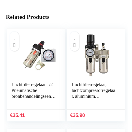
Related Products
Luchtfilterregelaar 1/2″
Luchtfilterregelaar,
Pneumatische
luchtcompressorregelaa
bronbehandelingseenhe
r, aluminium
id BFR4000
compressor
luchtfilterdrukregelaar
vochtvanger om lucht
Water/olieafscheider
te reinigen en kan het
€
35.41
€
35.90
(Color : Psi and kgf
vocht in…
cm2)