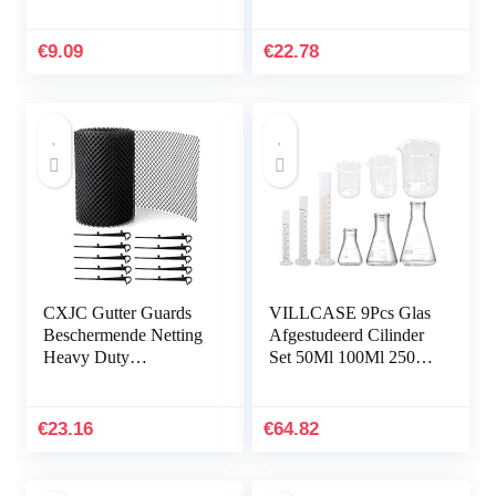
sanitaire huis voor
vloeistofstroommeter,
cafés partij voor
meettester, industriële
restaurants
hardwaretools
€
9.09
€
22.78
CXJC Gutter Guards
VILLCASE 9Pcs Glas
Beschermende Netting
Afgestudeerd Cilinder
Heavy Duty
Set 50Ml 100Ml 250Ml
Multifunctionele
Dikke Glazen Beker
Beschermende Netto
Set 50Ml 100Ml 250Ml
Cover Plastic Drainage
Met Erlenmeyer Set…
€
23.16
€
64.82
Kanaal…