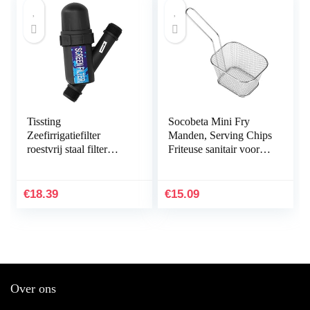
Tissting
Socobeta Mini Fry
Zeefirrigatiefilter
Manden, Serving Chips
roestvrij staal filter
Friteuse sanitair voor
mazen zeef zeef zeef
cafés party home voor
tuin slang irrigatie filter
restaurants
hogedruk reiniger…
€
18.39
€
15.09
Over ons