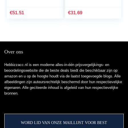
Controller
Luchtregelaar Fittingen
Pneumatische
Compressor Olie
€
51.51
€
31.69
Regulator…
Water…
Over ons
Hebbizzacc.nl is een moderne alles-in-één prijsvergelijkings- en
beoordelingswebsite die de beste deals biedt die beschikbaar zijn op
amazon en u op de hoogte houdt via de laatst toegevoegde blogs. Alle
afbeeldingen zijn auteursrechtelijk beschermd door hun respectievelijke
eigenaren. Alle geciteerde inhoud is afgeleid van hun respectievelijke
bronnen.
WORD LID VAN ONZE MAILLIJST VOOR BEST