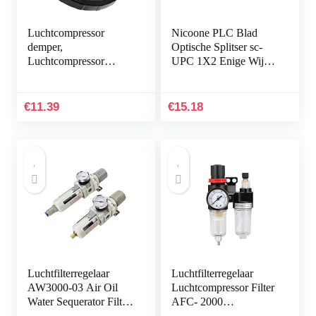
Luchtcompressor
Nicoone PLC Blad
demper,
Optische Splitser sc-
Luchtcompressor
UPC 1X2 Enige Wijze
Silencer Plastic Shell
Optische Vezel PLC
Ronde Uitlaat 3/4
Splitser
25mm Filter Inlaat Dia
€
11.39
€
15.18
80mm
Luchtfilterregelaar
Luchtfilterregelaar
AW3000-03 Air Oil
Luchtcompressor Filter
Water Sequerator Filter
AFC- 2000
G3/ 8′ Air Regulator
Pneumatische Filter