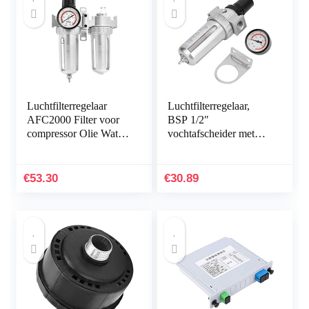
Luchtfilterregelaar
Luchtfilterregelaar,
AFC2000 Filter voor
BSP 1/2″
compressor Olie Water
vochtafscheider met
Separator Regulator
automatische
Trap Filter Airbrush
afvoercompressor en
Luchtdrukregelaar…
montageaansluiting
€
53.30
€
30.89
meetbereik 0-150 psi
zilver