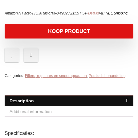
Amazon.nl Price:
€
35.36
(as of 06/04/2023 21:55 PST-
Details
)
&
FREE Shipping
.
KOOP PRODUCT
Categories:
Filters, regelaars en smeerapparaten
,
Persluchtbehandeling
Description
Additional information
Specificaties: