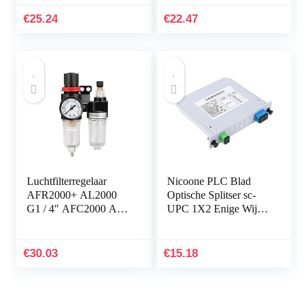
eid Drukregelaar
Filter Olie Filters
Compressor
Compressoren Catch
€
25.24
€
22.47
Vermindering…
Auto…
Luchtfilterregelaar
Nicoone PLC Blad
AFR2000+ AL2000
Optische Splitser sc-
G1 / 4″ AFC2000 Air
UPC 1X2 Enige Wijze
Compressor Oil Water
Optische Vezel PLC
Separator Filter
Splitser
Regulator Trap
€
30.03
€
15.18
Water/olieafscheider
(Color : AFC2000)