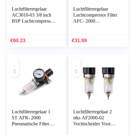
Luchtfilterregelaar
Luchtfilterregelaar
AC3010-03 3/8 inch
Luchtcompressor Filter
BSP Luchtcompressor
AFC- 2000
Filter Waterscheider
Pneumatische Filter
met legering
Luchtregelaar Fittingen
Mechanische regelaar
Compressor Olie
€
60.23
€
31.69
Gauge…
Water…
Luchtfilterregelaar 1
Luchtfilterregelaar 2
ST AFR- 2000
stks AF2000-02
Pneumatische Filter
Vochtscheider Voor
Luchtbehandelingseenh
Compressor Air Water