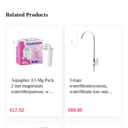
Related Products
Aquaphor A5 Mg Pack
3-traps
2 met magnesium
waterfiltratiesysteem,
waterfilterpatroon, wit,
waterfiltratie kan onder
350 l
de gootsteen worden
geïnstalleerd,
Waterfiltratiesysteem
€
17.52
€
69.85
onder…