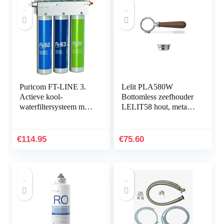
Puricom FT-LINE 3.
Lelit PLA580W
Actieve kool-
Bottomless zeefhouder
waterfiltersysteem met
LELIT58 hout, metaal,
UF-filtratie zonder
handvat walnoot,
kraan incl. aansluiting
(58,55 mm)
geschikt voor…
€
114.95
€
75.60