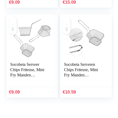
restaurants
€
9.09
€
15.09
Socobeta Serveer
Socobeta Serveren
Chips Friteuse, Mini
Chips Friteuse, Mini
Fry Manden
Fry Manden
Eenvoudig thuis
Eenvoudig sanitair
voor cafés partij voor
restaurants thuis
€
9.09
€
10.59