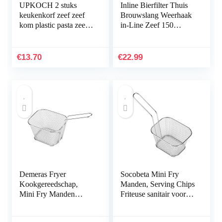
UPKOCH 2 stuks
Inline Bierfilter Thuis
keukenkorf zeef zeef
Brouwslang Weerhaak
kom plastic pasta zeef
in-Line Zeef 150
fruit zeef keuken
Micron 100 Mesh
aftappen kom groente
Water & Bier Filtering
wassen mand voor
€
13.70
€
22.99
thuis…
Demeras Fryer
Socobeta Mini Fry
Kookgereedschap,
Manden, Serving Chips
Mini Fry Manden
Friteuse sanitair voor
sanitaire huis voor
cafés party home voor
cafés partij voor
restaurants