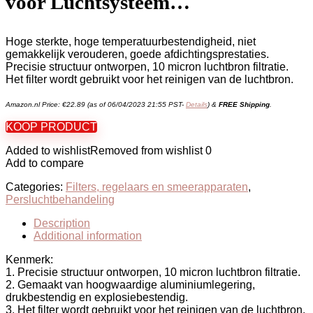
voor Luchtsysteem…
Hoge sterkte, hoge temperatuurbestendigheid, niet
gemakkelijk verouderen, goede afdichtingsprestaties.
Precisie structuur ontworpen, 10 micron luchtbron filtratie.
Het filter wordt gebruikt voor het reinigen van de luchtbron.
Amazon.nl Price:
€
22.89
(as of 06/04/2023 21:55 PST-
Details
)
&
FREE Shipping
.
KOOP PRODUCT
Added to wishlist
Removed from wishlist
0
Add to compare
Categories:
Filters, regelaars en smeerapparaten
,
Persluchtbehandeling
Description
Additional information
Kenmerk:
1. Precisie structuur ontworpen, 10 micron luchtbron filtratie.
2. Gemaakt van hoogwaardige aluminiumlegering,
drukbestendig en explosiebestendig.
3. Het filter wordt gebruikt voor het reinigen van de luchtbron.