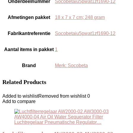
Onderdeelnummer
‎Socobetaiu5pwat1zf1690-12
Afmetingen pakket
‎18 x 7 x 7 cm; 248 gram
Fabrikantreferentie
‎Socobetaiu5pwat1zf1690-12
Aantal items in pakket
‎1
Brand
Merk: Socobeta
Related Products
Added to wishlist
Removed from wishlist
0
Add to compare