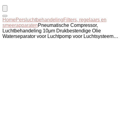
Home
Persluchtbehandeling
Filters, regelaars en
smeerapparaten
Pneumatische Compressor,
Luchtbehandeling 10μm Drukbestendige Olie
Waterseparator voor Luchtpomp voor Luchtsysteem…