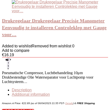
Drukregelaar Drukregelaar Precisie Manometer
Eenvoudig te installeren Controleklep met Gauge
voor…
Added to wishlist
Removed from wishlist
0
Add to compare
€
16.19
Pneumatische Compressor, Luchtbehandeling 10μm
Drukbestendige Olie Waterseparator voor Luchtpomp voor
Luchtsysteem…
Description
Additional information
Amazon.nl Price:
€
22.89
(as of 06/04/2023 21:55 PST-
Details
)
&
FREE Shipping
.