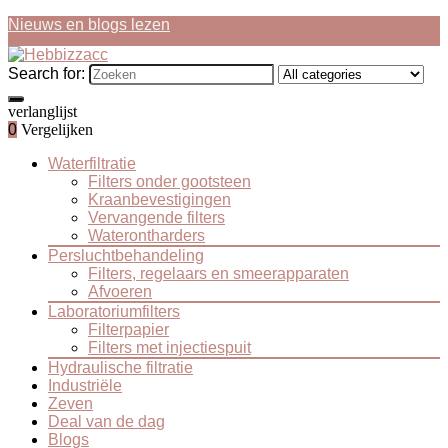
Nieuws en blogs lezen
Search for:
verlanglijst
0
Vergelijken
Waterfiltratie
Filters onder gootsteen
Kraanbevestigingen
Vervangende filters
Waterontharders
Persluchtbehandeling
Filters, regelaars en smeerapparaten
Afvoeren
Laboratoriumfilters
Filterpapier
Filters met injectiespuit
Hydraulische filtratie
Industriële
Zeven
Deal van de dag
Blogs