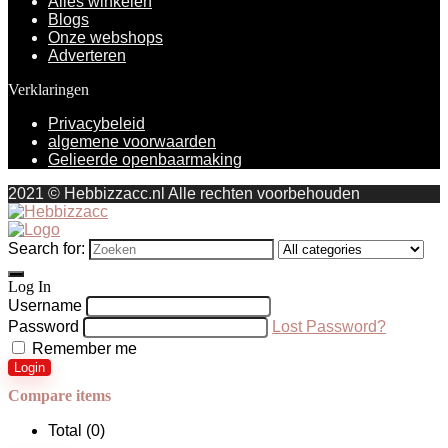
Alles winkelen
Blogs
Onze webshops
Adverteren
Verklaringen
Privacybeleid
algemene voorwaarden
Gelieerde openbaarmaking
2021 © Hebbizzacc.nl Alle rechten voorbehouden
Search for:
Log In
Username
Password
Lost Password?
Remember me
Login
Compare items
Total (
0
)