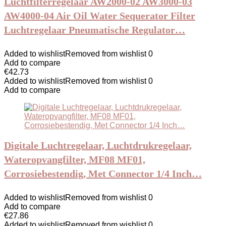
Luchtfilterregelaar AW2000-02 AW3000-03
AW4000-04 Air Oil Water Sequerator Filter
Luchtregelaar Pneumatische Regulator…
Added to wishlist
Removed from wishlist
0
Add to compare
€
42.73
Added to wishlist
Removed from wishlist
0
Add to compare
Digitale Luchtregelaar, Luchtdrukregelaar,
Wateropvangfilter, MF08 MF01,
Corrosiebestendig, Met Connector 1/4 Inch…
Added to wishlist
Removed from wishlist
0
Add to compare
€
27.86
Added to wishlist
Removed from wishlist
0