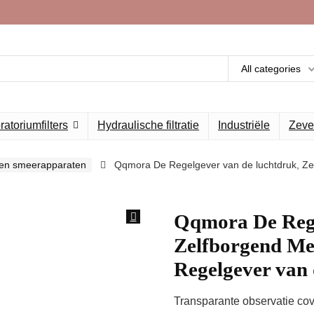
All categories
atoriumfilters
Hydraulische filtratie
Industriële
Zeve
s en smeerapparaten
Qqmora De Regelgever van de luchtdruk, Z
Qqmora De Rege
Zelfborgend Me
Regelgever van 
Transparante observatie cov