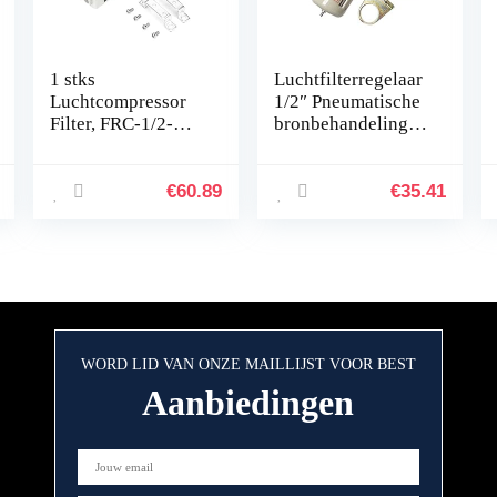
1 stks
Luchtfilterregelaar
Luchtcompressor
1/2″ Pneumatische
Filter, FRC-1/2-
bronbehandelingse
MIDI G1/2″Olie
enheid BFR4000
Waterafscheider
luchtfilterdrukregel
Trap met Regulator
aar
€
60.89
€
35.41
Gauge)
Water/olieafscheid
er (Color : Psi and
kgf cm2)
WORD LID VAN ONZE MAILLIJST VOOR BEST
Aanbiedingen