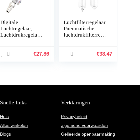
Digitale
Luchtfilterregelaar
Luchtregelaar,
Pneumatische
Luchtdrukregelaar,
luchtdrukfilterregel
Wateropvangfilter,
aar Smeermachine
MF08 MF01,
Vocht Waterval
Corrosiebestendig,
Cleaner Oil- Water
€
27.86
€
38.47
Met Connector 1/4
Separator G1/ 4…
Inch…
Snelle links
Verklaringen
Huis
Privacybeleid
Alles winkelen
algemene voorwaarden
Blogs
Gelieerde openbaarmaking