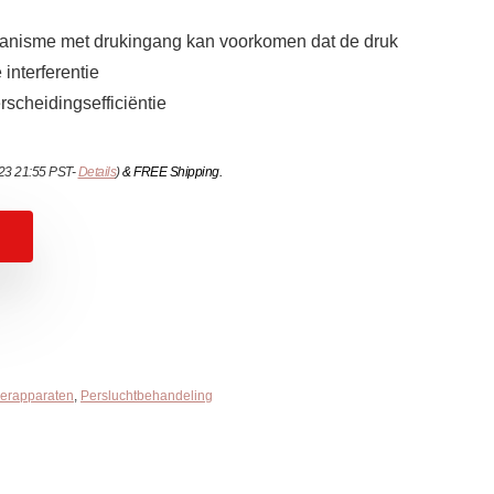
anisme met drukingang kan voorkomen dat de druk
 interferentie
rscheidingsefficiëntie
023 21:55 PST-
Details
)
&
FREE Shipping
.
eerapparaten
,
Persluchtbehandeling