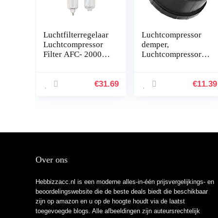
Luchtfilterregelaar
Luchtcompressor
Luchtcompressor
demper,
Filter AFC- 2000
Luchtcompressor
Pneumatische Filter
Silencer Plastic
Luchtregelaar
Shell Ronde Uitlaat
Fittingen
3/4 25mm Filter
€
31.69
€
11.39
Compressor Olie
Inlaat Dia 80mm
Water…
Over ons
Hebbizzacc.nl is een moderne alles-in-één prijsvergelijkings- en
beoordelingswebsite die de beste deals biedt die beschikbaar
zijn op amazon en u op de hoogte houdt via de laatst
toegevoegde blogs. Alle afbeeldingen zijn auteursrechtelijk