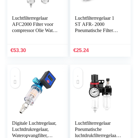
Luchtfilterregelaar
Luchtfilterregelaar 1
AFC2000 Filter voor
ST AFR- 2000
compressor Olie Water
Pneumatische Filter
Separator Regulator
Luchtbehandelingseenh
Trap Filter Airbrush
eid Drukregelaar
Luchtdrukregelaar…
Compressor
€
53.30
€
25.24
Vermindering…
Digitale Luchtregelaar,
Luchtfilterregelaar
Luchtdrukregelaar,
Pneumatische
Wateropvangfilter,
luchtdrukfilterregelaar