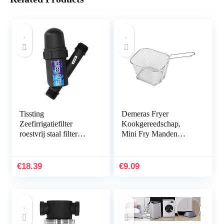
Tissting
Demeras Fryer
Zeefirrigatiefilter
Kookgereedschap,
roestvrij staal filter
Mini Fry Manden
mazen zeef zeef zeef
sanitaire huis voor
tuin slang irrigatie filter
cafés partij voor
hogedruk reiniger…
restaurants
€
18.39
€
9.09