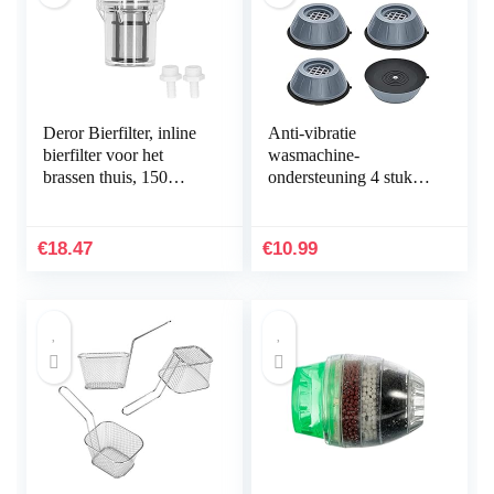
Deror Bierfilter, inline
Anti-vibratie
bierfilter voor het
wasmachine-
brassen thuis, 150
ondersteuning 4 stuks,
micron, 100 steken
schok- en
voor het filteren van
ruisonderdrukkende
water en bier.
wasmachine-
€
18.47
€
10.99
ondersteuning, antislip
anti…