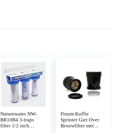
Naturewater NW-
Finum Koffie
BR10B4 3-traps
Sprinter Giet Over
filter 1/2 inch
Brouwfilter met
(20,67 mm)
Micro-Fine