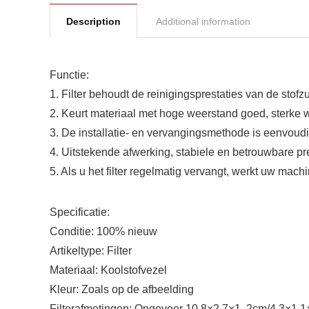
Description
Additional information
Functie:
1. Filter behoudt de reinigingsprestaties van de stofzu
2. Keurt materiaal met hoge weerstand goed, sterke 
3. De installatie- en vervangingsmethode is eenvou
4. Uitstekende afwerking, stabiele en betrouwbare pre
5. Als u het filter regelmatig vervangt, werkt uw mach
Specificatie:
Conditie: 100% nieuw
Artikeltype: Filter
Materiaal: Koolstofvezel
Kleur: Zoals op de afbeelding
Filterafmetingen: Ongeveer 10,8×2,7×1. 2cm/4.3×1.1