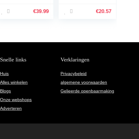
sedimentfilter,
Roestvrij Staal
actief koolstofblok,
Mesh, Voor Een
€
39.99
€
20.57
sleutel
Enkele Beker,
Zwart
Snelle links
Verklaringen
Huis
Privacybeleid
Alles winkelen
algemene voorwaarden
Blogs
Gelieerde openbaarmaking
Onze webshops
Adverteren