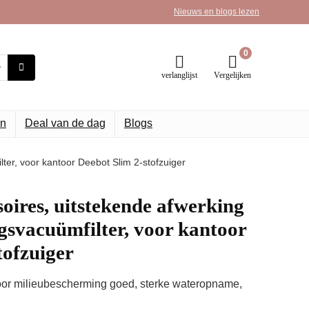
Nieuws en blogs lezen
0
verlanglijst
Vergelijken
n
Deal van de dag
Blogs
lter, voor kantoor Deebot Slim 2-stofzuiger
soires, uitstekende afwerking
gsvacuümfilter, voor kantoor
tofzuiger
voor milieubescherming goed, sterke wateropname,