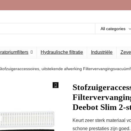
All categories
atoriumfilters
Hydraulische filtratie
Industriële
Zeve
Stofzuigeraccessoires, uitstekende afwerking Filtervervangingsvacuümfi
Stofzuigeracces
Filtervervangin
Deebot Slim 2-s
Keurt zeer sterk materiaal 
schone prestaties zijn goed.