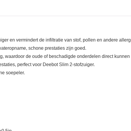
iger en vermindert de infiltratie van stof, pollen en andere aller
wateropname, schone prestaties zijn goed.
dig, waardoor de oude of beschadigde onderdelen direct kunne
staties, perfect voor Deebot Slim 2-stofzuiger.
ine soepeler.
×0.5in