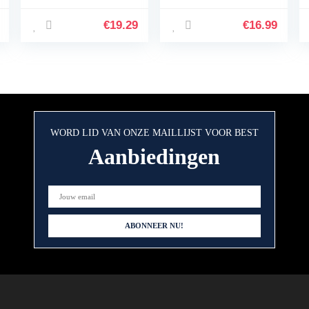
Gootsteen Water
g 1/4 “Quick-
Kraan Enkele
Connect Fittings,
€
19.29
€
16.99
Koudwaterkraan
moersleutel hele
Thuis Accessoire
set, compatibel met
Ro Menbrane
50/75/100/125GPD
WORD LID VAN ONZE MAILLIJST VOOR BEST
Aanbiedingen