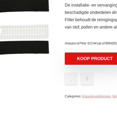
De installatie- en vervangi
beschadigde onderdelen di
Filter behoudt de reinigingsp
van stof, pollen en andere a
Amazon.nl Price:
€
10.94
(as of 09/04/2
KOOP PRODUCT
Categories:
Kraanbevestigingen
,
Wat