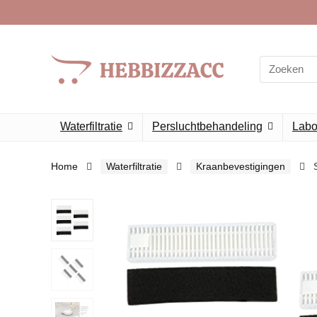
Search
for:
Waterfiltratie
Persluchtbehandeling
Labor
Home
Waterfiltratie
Kraanbevestigingen