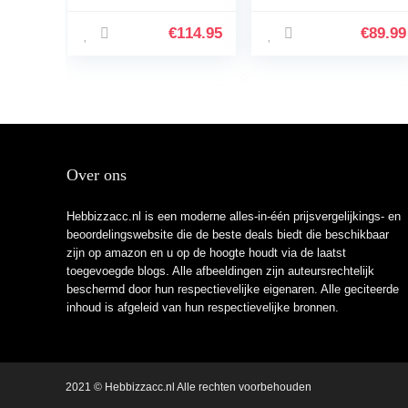
zonder kraan incl.
WD-G3-W
aansluiting
Omgekeerde
€
114.95
€
89.99
geschikt voor…
Osmose Systeem
Over ons
Hebbizzacc.nl is een moderne alles-in-één prijsvergelijkings- en
beoordelingswebsite die de beste deals biedt die beschikbaar
zijn op amazon en u op de hoogte houdt via de laatst
toegevoegde blogs. Alle afbeeldingen zijn auteursrechtelijk
beschermd door hun respectievelijke eigenaren. Alle geciteerde
inhoud is afgeleid van hun respectievelijke bronnen.
2021 © Hebbizzacc.nl Alle rechten voorbehouden