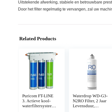
Uitstekende afwerking, stabiele en betrouwbare presta
Door het filter regelmatig te vervangen, zal uw mach
Related Products
Puricom FT-LINE
Waterdrop WD-G3-
3. Actieve kool-
N2RO Filter, 2 Jaar
waterfiltersysteem
Levensduur,
met UF-filtratie
Vervanging voor