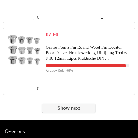
0
€
7.86
Centre Points Pin Round Wood Pin Locator
Boor Deuvel Houtbewerking Uitlijning Tool 6
8 10 12mm 12pcs Praktische DIY…
Already Sold: 96%
0
Show next
Over ons