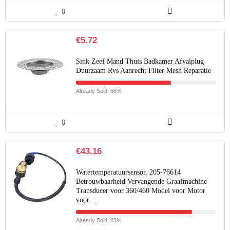
0
€
5.72
Sink Zeef Mand Thuis Badkamer Afvalplug
Duurzaam Rvs Aanrecht Filter Mesh Reparatie
Already Sold: 68%
0
€
43.16
Watertemperatuursensor, 205-76614
Betrouwbaarheid Vervangende Graafmachine
Transducer voor 360/460 Model voor Motor
voor…
Already Sold: 83%