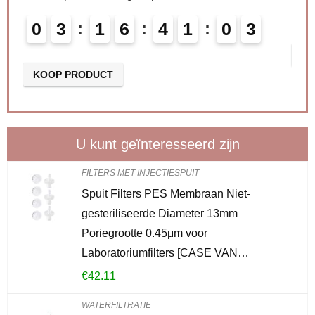
0
0
3
1
6
4
1
0
2
KO
KOOP PRODUCT
U kunt geïnteresseerd zijn
FILTERS MET INJECTIESPUIT
Spuit Filters PES Membraan Niet-
gesteriliseerde Diameter 13mm
Poriegrootte 0.45μm voor
Laboratoriumfilters [CASE VAN…
€
42.11
WATERFILTRATIE