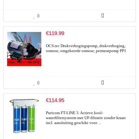
0
€
119.99
OCS.tec Drukverhogingspomp, drukverhoging,
osmose, omgekeerde osmose, permeatpomp PP1
0
€
114.95
Puricom FT-LINE 3. Actieve kool-
waterfiltersysteem met UF-filtratie zonder kraan
incl. aansluiting geschikt voor…