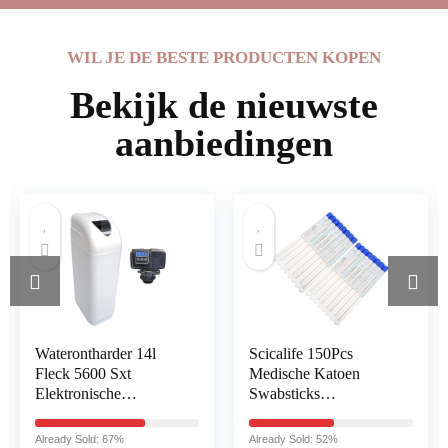
WIL JE DE BESTE PRODUCTEN KOPEN
Bekijk de nieuwste
aanbiedingen
Waterontharder 14l
Scicalife 150Pcs
Fleck 5600 Sxt
Medische Katoen
Elektronische
Swabsticks
Volumetrisch Gemaakt
Specimeninzameling
In Frankrijk
Swabs Getipt
Already Sold: 67%
Already Sold: 52%