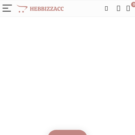
0
Alleen het
beste voor
filtratie
We vinden elke dag de
beste deals op Amazon