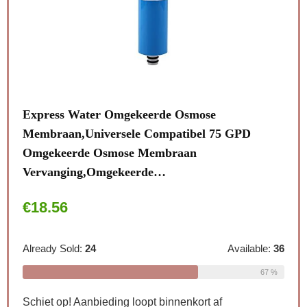
11/4″
Express Water Omgekeerde Osmose
CAS
Membraan,Universele Compatibel 75 GPD
met 
Omgekeerde Osmose Membraan
zet
Vervanging,Omgekeerde…
€
6
le:
31
€
18.56
68 %
Alre
Already Sold:
24
Available:
36
67 %
Schi
Schiet op! Aanbieding loopt binnenkort af