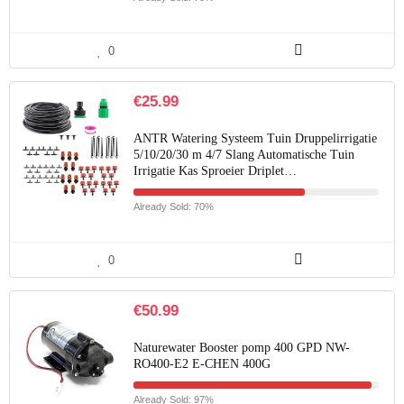
0
€
25.99
ANTR Watering Systeem Tuin Druppelirrigatie
5/10/20/30 m 4/7 Slang Automatische Tuin
Irrigatie Kas Sproeier Driplet…
Already Sold: 70%
0
€
50.99
Naturewater Booster pomp 400 GPD NW-
RO400-E2 E-CHEN 400G
Already Sold: 97%