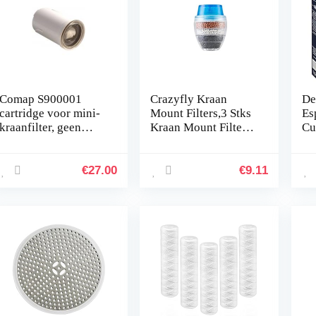
Comap S900001
Crazyfly Kraan
De
cartridge voor mini-
Mount Filters,3 Stks
Es
kraanfilter, geen
Kraan Mount Filters
Cu
kleur
Kraan
ko
Waterfilter,voor
wa
Purifier Keuken Tap
(v
€
27.00
€
9.11
Filtratie Activeren…
Fi