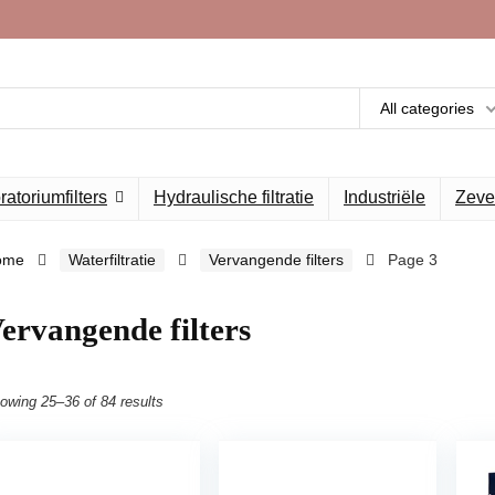
All categories
atoriumfilters
Hydraulische filtratie
Industriële
Zeve
ome
Waterfiltratie
Vervangende filters
Page 3
ervangende filters
owing 25–36 of 84 results