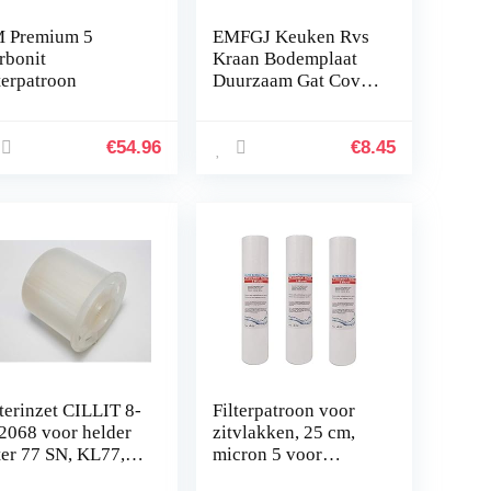
 Premium 5
EMFGJ Keuken Rvs
rbonit
Kraan Bodemplaat
lterpatroon
Duurzaam Gat Cover
Deck Plate 8
“Badkamer Wastafel
Kraan Base
€
54.96
€
8.45
Huishoudelijke
Kraan Decoratieve
Panel
lterinzet CILLIT 8-
Filterpatroon voor
2068 voor helder
zitvlakken, 25 cm,
lter 77 SN, KL77,
micron 5 voor
 N – 3/4″ tot 1 1/4″
OSMOSI,