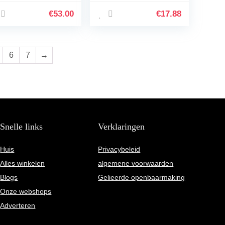
 AT filter 77 SN
waterreiniger, 3 stuks
″ tot 1 1/4″
€
53.00
€
17.88
6
7
→
Snelle links
Verklaringen
Huis
Privacybeleid
Alles winkelen
algemene voorwaarden
Blogs
Gelieerde openbaarmaking
Onze webshops
Adverteren