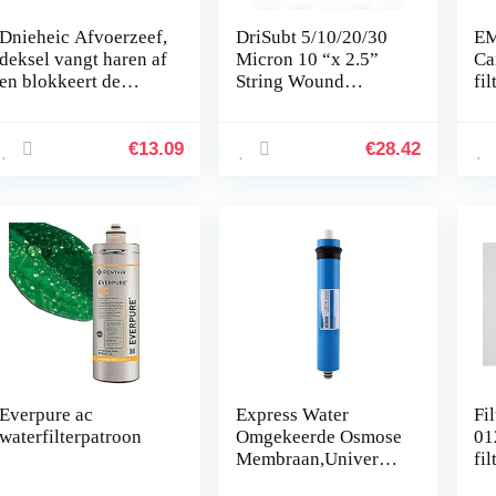
Dnieheic Afvoerzeef,
DriSubt 5/10/20/30
EM
deksel vangt haren af
Micron 10 “x 2.5”
Ca
en blokkeert de
String Wound
fi
afvoer van de
Sediment Water
douche niet
Filter Cartridge, 5
Pack, Whole House
€
13.09
€
28.42
Sediment Filtratie,
Universele
Vervanging voor
Meest 10 inch RO-
eenheid (10 Micron)
Everpure ac
Express Water
Fi
waterfilterpatroon
Omgekeerde Osmose
01
Membraan,Universel
fi
e Compatibel 75
77