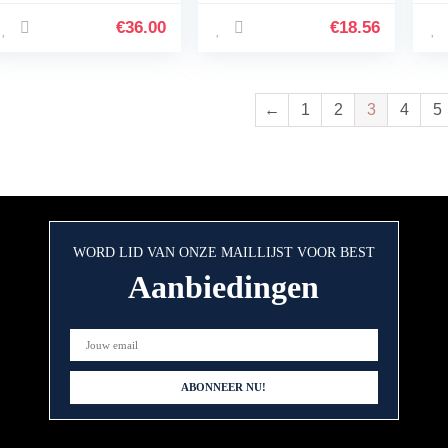
GPD Omgekeerde
en
Osmose Membraan
3/4
€
36.00
€
18.56
Vervanging,Omgeke
erde…
←
1
2
3
4
5
WORD LID VAN ONZE MAILLIJST VOOR BEST
Aanbiedingen