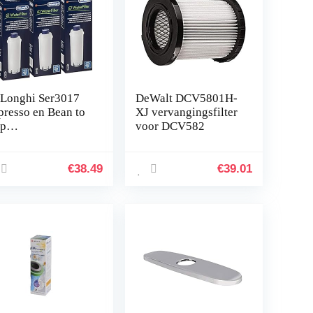
Longhi Ser3017
DeWalt DCV5801H-
presso en Bean to
XJ vervangingsfilter
p
voor DCV582
ffiezetapparaat
terfilterpatronen
erpakking met 3,
€
38.49
€
39.01
ts ECAM-serie