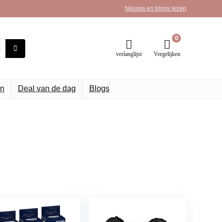
Nieuws en blogs lezen
0
verlanglijst
Vergelijken
n
Deal van de dag
Blogs