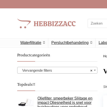
Search
for:
Waterfiltratie
Persluchtbehandeling
Labor
Productcategorieën
H
V
Vervangende filters
×
Topdeals!!
Sh
Oliefilter, smeerbeker Slijtage en
impact Oliesnelheid is snel voor
huishoudens voor onderhoud