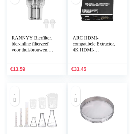
RANNYY Bierfilter,
ARC HDMI-
bier-inline filterzeef
compatibele Extractor,
voor thuisbrouwen,
4K HDMI-
150 micron 100 mesh
compatibele-
water- en bierfiltering
compatibele Audio
Extractor Met Kabel
€
13.59
€
33.45
Voor Spea