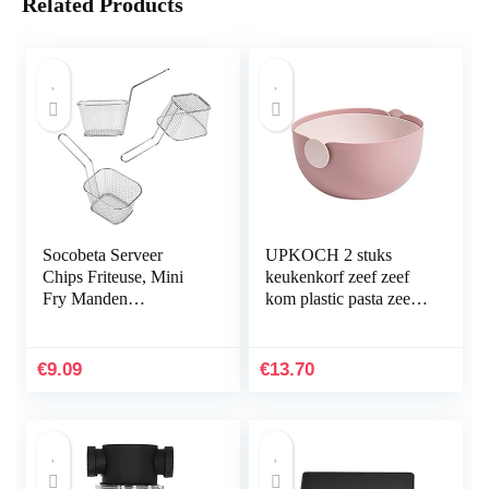
Related Products
Socobeta Serveer
UPKOCH 2 stuks
Chips Friteuse, Mini
keukenkorf zeef zeef
Fry Manden
kom plastic pasta zeef
Eenvoudig thuis
fruit zeef keuken
aftappen kom groente
wassen mand voor
€
9.09
€
13.70
thuis…