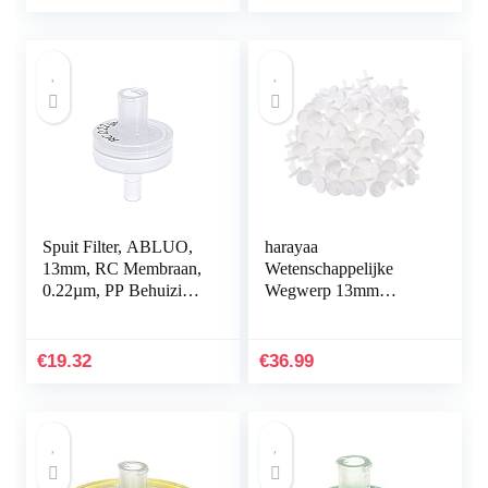
Spuit Filter, ABLUO,
harayaa
13mm, RC Membraan,
Wetenschappelijke
0.22µm, PP Behuizing,
Wegwerp 13mm
10/pk
0.45um Filter 0.45um –
Wit
€
19.32
€
36.99