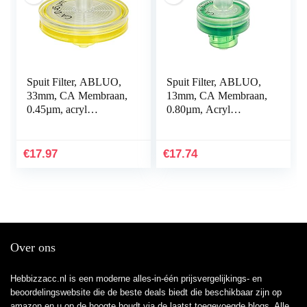
Spuit Filter, ABLUO,
Spuit Filter, ABLUO,
33mm, CA Membraan,
13mm, CA Membraan,
0.45µm, acryl
0.80µm, Acryl
behuizing, gele kleur,
Behuizing, Groene
10/pk
Kleur, 10/pk
€
17.97
€
17.74
Over ons
Hebbizzacc.nl is een moderne alles-in-één prijsvergelijkings- en
beoordelingswebsite die de beste deals biedt die beschikbaar zijn op
amazon en u op de hoogte houdt via de laatst toegevoegde blogs. Alle