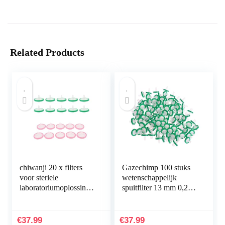
Related Products
chiwanji 20 x filters
Gazechimp 100 stuks
voor steriele
wetenschappelijk
laboratoriumoplossinge
spuitfilter 13 mm 0,22
n, membraanfilter
om wateroplossing
€
37.99
€
37.99