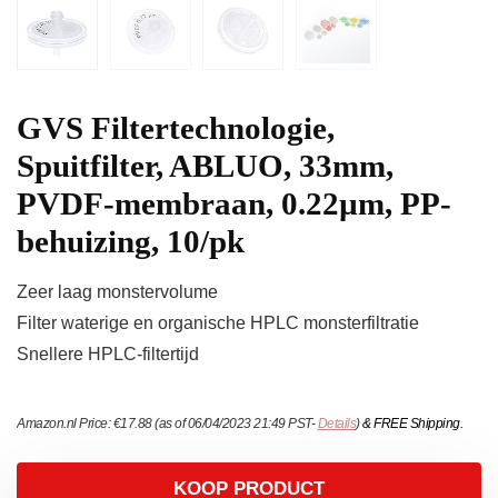
GVS Filtertechnologie,
Spuitfilter, ABLUO, 33mm,
PVDF-membraan, 0.22µm, PP-
behuizing, 10/pk
Zeer laag monstervolume
Filter waterige en organische HPLC monsterfiltratie
Snellere HPLC-filtertijd
Amazon.nl Price:
€
17.88
(as of 06/04/2023 21:49 PST-
Details
)
&
FREE Shipping
.
KOOP PRODUCT