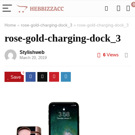
0
Home
»
rose-gold-charging-dock_3
»
rose-gold-charging-dock_3
rose-gold-charging-dock_3
Stylishweb
6
Views
March 20, 2019
0
Save