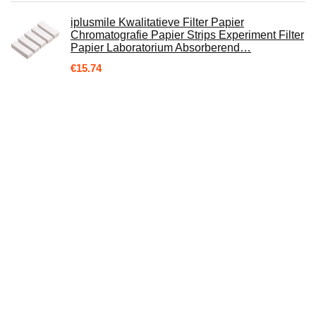
iplusmile Kwalitatieve Filter Papier
Chromatografie Papier Strips Experiment Filter
Papier Laboratorium Absorberend…
€
15.74
WOTEG Universele spoelbak-afvoerfilter,
wastafel stop-vervanging roestvrij stalen
terugslagkern push-type-veerkern…
€
14.26
[CASE OF 25] Spuit Filters [Individueel
gesteriliseerd verpakt] Met PVDF Membraan
Diameter 33mm poriegrootte 0.22μm door…
€
39.95